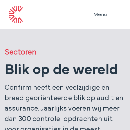
Ga
Menu
naar
inhoud
Sectoren
Blik op de wereld
Confirm heeft een veelzijdige en
breed georiënteerde blik op audit en
assurance. Jaarlijks voeren wij meer
dan 300 controle-opdrachten uit
voor organisaties in de meest