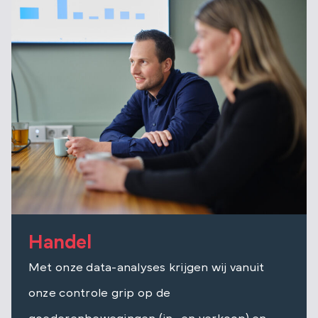
Handel
Audit & Assurance
Met onze data-analyses krijgen wij vanuit
Werken bij
onze controle grip op de