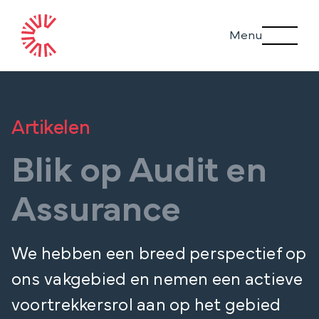
Ga
Menu
naar
inhoud
Artikelen
Blik op Audit en
Assurance
We hebben een breed perspectief op
ons vakgebied en nemen een actieve
voortrekkersrol aan op het gebied