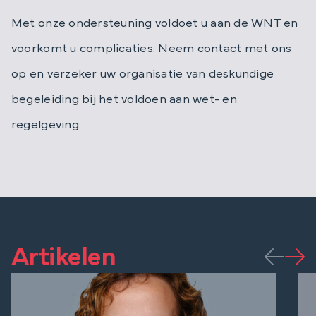
Met onze ondersteuning voldoet u aan de WNT en
voorkomt u complicaties. Neem contact met ons
op en verzeker uw organisatie van deskundige
begeleiding bij het voldoen aan wet- en
regelgeving.
Audit & Assurance
Werken bij
Sectoren
Over ons
Artikelen
Artikelen
Contact