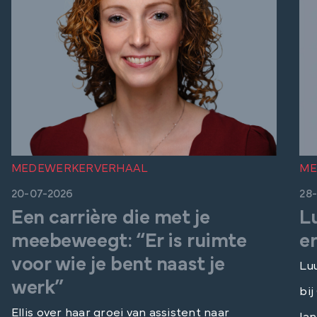
MEDEWERKERVERHAAL
ME
20-07-2026
28
Een carrière die met je
Lu
meebeweegt: “Er is ruimte
e
voor wie je bent naast je
Luu
werk”
bij
Ellis over haar groei van assistent naar
la