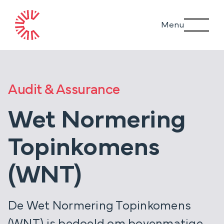
Ga
Menu
naar
inhoud
Audit & Assurance
Wet Normering
Topinkomens
(WNT)
De Wet Normering Topinkomens